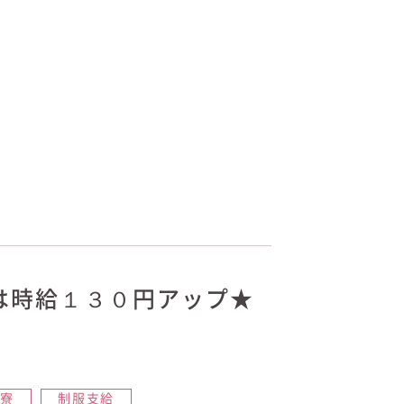
は時給１３０円アップ★
員寮
制服支給